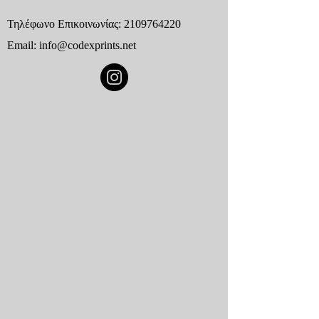
Τηλέφωνο Επικοινωνίας:
2109764220
Email:
info@codexprints.net