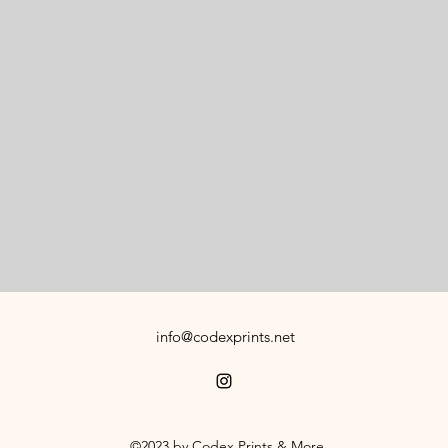
info@codexprints.net
©2023 by Codex Prints & More.