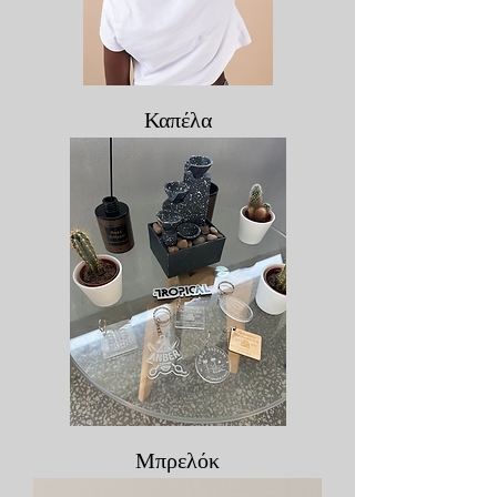
Καπέλα
Μπρελόκ